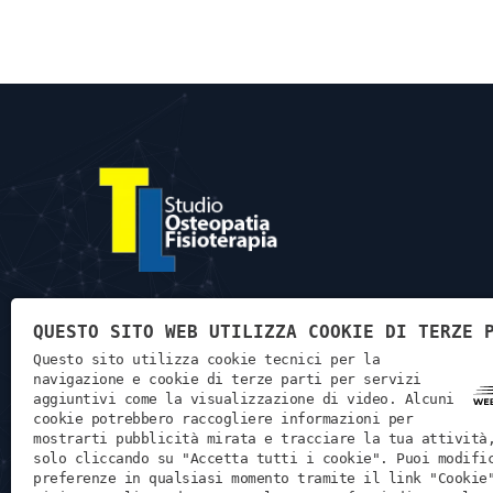
QUESTO SITO WEB UTILIZZA COOKIE DI TERZE 
Per poter far fronte alle esigenze e richieste, collaboriamo
Questo sito utilizza cookie tecnici per la
direttamente con esperti professionisti. Ascolto, collaborazione
navigazione e cookie di terze parti per servizi
ricerca, passione e professionalità è ciò che ci raggruppa.
aggiuntivi come la visualizzazione di video. Alcuni
cookie potrebbero raccogliere informazioni per
mostrarti pubblicità mirata e tracciare la tua attività
solo cliccando su "Accetta tutti i cookie". Puoi modifi
preferenze in qualsiasi momento tramite il link "Cookie