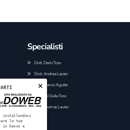
Specialisti
Dott. Dario Toso
Dott. Andrea Lauter
×
Dott. Franco Aguilar
PARTI
Dott.ssa Giulia Toso
,
Dott. Thomas Lauter
, installandosi
care le tue
" in basso a