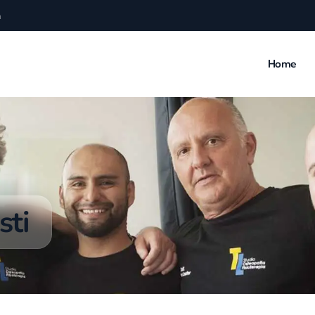
a
Home
sti